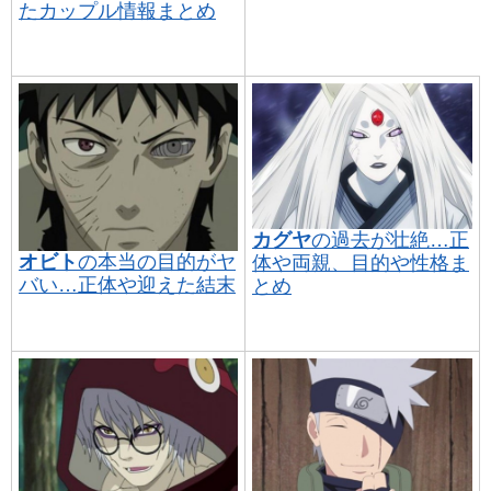
たカップル情報まとめ
カグヤ
の過去が壮絶…正
オビト
の本当の目的がヤ
体や両親、目的や性格ま
バい…正体や迎えた結末
とめ