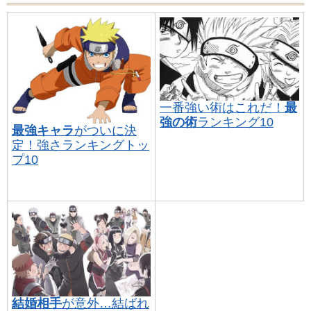
一番強い術はこれだ！
最
強の術
ランキング10
最強キャラ
がついに決
定！強さランキングトッ
プ10
結婚相手
が意外…結ばれ