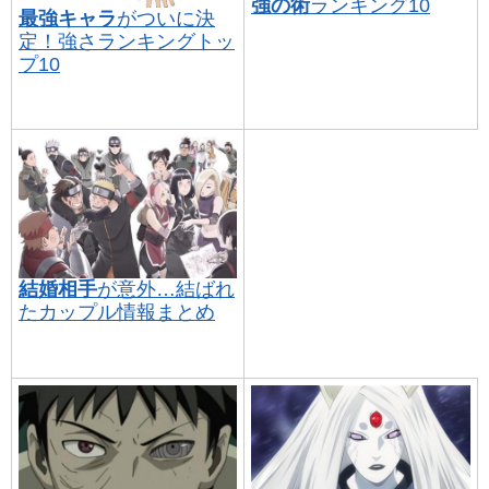
強の術
ランキング10
最強キャラ
がついに決
定！強さランキングトッ
プ10
結婚相手
が意外…結ばれ
たカップル情報まとめ