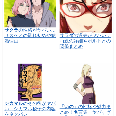
サクラ
の性格がヤバい…
サラダ
の過去がヤバい…
サスケとの馴れ初めや結
両親の詳細やボルトとの
婚理由
関係まとめ
シカマル
のその後がヤバ
「
いの
」の性格や魅力ま
い…シカマル秘伝の内容
とめ！名言集・ヤバすぎ
をネタバレ