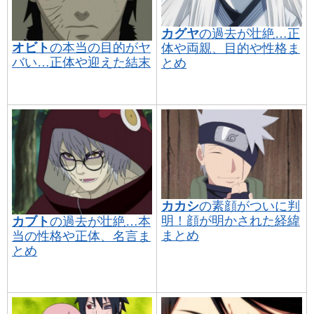
カグヤ
の過去が壮絶…正
オビト
の本当の目的がヤ
体や両親、目的や性格ま
バい…正体や迎えた結末
とめ
カカシ
の素顔がついに判
明！顔が明かされた経緯
カブト
の過去が壮絶…本
まとめ
当の性格や正体、名言ま
とめ